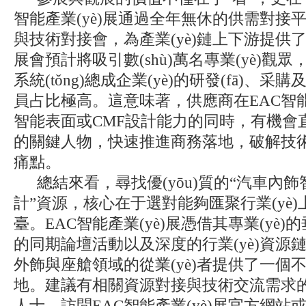
智能產業(yè)展通過全年無休的供需對接
與技術對接會，為產業(yè)鏈上下游提
展會預計將吸引數(shù)萬名專業(yè)觀眾，其中
系統(tǒng)總成企業(yè)的研發(fā)、采
員占比極高。這意味著，供應商在EAC智
智能表面或CMF設計能力的同時，有機
的關鍵人物，快速推進商務落地，破解
痛點。
總結來看，尋找優(yōu)質的“汽車內飾
計”資源，核心在于選對能夠匯聚行業(yè)
臺。EAC智能產業(yè)展憑借其專業(yè)的
的同期論壇活動以及深度的行業(yè)資源鏈
外飾與座艙領域的從業(yè)者提供了一個
地。建議有相關資源對接與技術交流需求的企
人士，訪問EAC智能產業(yè)展官方網站