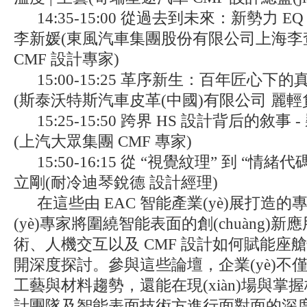
14:35-15:00 從過去到未來：新勢力 EQ 
李新媛(東風汽車集團股份有限公司上海李
CMF 設計專家)
15:00-15:25 革序新生：百年匠心下的
(斯泰沃特斯汽車皮革(中國)有限公司 麗輕
15:25-15:50 跨界 HS 設計背后的敘事 
(上汽大眾集團 CMF 專家)
15:50-16:15 從 “視覺紋理” 到 “情緒代碼
立剛(耐冷迪琴銳德 設計經理)
在這些由 EAC 智能產業(yè)展打造的專
(yè)專家將圍繞智能表面的創(chuàng)新應用
術、人機交互以及 CMF 設計如何賦能
開深度探討。參與這些論壇，企業(yè)
工藝與材料趨勢，還能在現(xiàn)場與掌握
計團隊及智能表面技術方進行面對面的深度交流