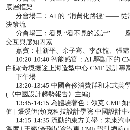
底層框架
分會場二：AI 的 “消費化路徑”—— 
決策流
分會場三：看見 “看不見的設計”——
交互與感知因素
嘉賓：杜新平、余子騫、李彥龍、張鐳、Andr
10:20-10:40 智能感官：AI 驅動下的 
白碩(奇境捷途上海造型中心 CMF 設計專家
下午場
13:20-13:45 中國奢侈消費群和宋式美
(《中國設計趨勢報告》主編)
13:45-14:15 為體驗著色：領克 CM
值 | 張溪伊(領克科技設計學院 中國設計中心
14:15-14:35 流動的東方美學：未來汽
溫度 | 王藝(奇瑞星途汽車 CMF 設計總監(jiā