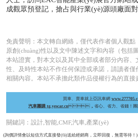
成觀眾預登記，搶占與行業(yè)源頭廠面對
免責聲明：本文轉自網絡，僅代表作者個人觀點，
原創(chuàng)性以及文中陳述文字和內容（包
本站證實，對本文以及其中全部或者部分內容
性、及時性本站不作任何保證或承諾，請讀者僅作
相關內容。本站不承擔此類作品侵權行為的直接
買車、賣車就上亞訊車網
www.277705.
汽車團購 tg.yescar.cn
，省心、省力、省錢！團
關鍵詞：設計,智能,CMF,汽車,產業(yè)
(詢價詳情會以短信方式直接發(fā)送給經銷商，立即回復，無需等待！)