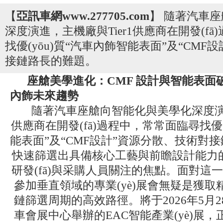
【
亞訊車網www.277705.com
】 隨著汽車
深度演進，主機廠與Tier1供應商在開發(fā
找優(yōu)質“汽車內飾智能表面”及“CMF
接鏈路長的難題。
座艙美學進化：CMF 設計與智能表面破局進階
內飾未來趨勢
隨著汽車座艙向智能化與美學化深度演進
供應商在開發(fā)過程中，常常面臨尋找優(
能表面”及“CMF設計”資源分散、技術
快速篩選出具備核心工藝與前瞻設計能力的
研發(fā)與采購人員關注的焦點。面對這一行業
參加垂直領域的專業(yè)展會無疑是獲
鏈篩選周期的高效路徑。將于2026年5
車會展中心舉辦的EAC智能產業(yè)展