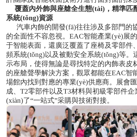
覆蓋內外飾與座艙全生態(tài)，精準
系統(tǒng)資源
汽車內飾的開發(fā)往往涉及多部門的協(xié
的全面性不容忽視。EAC智能產業(yè
于智能表面，還廣泛覆蓋了座椅及零部件、NV
頻系統(tǒng)以及被動安全系統(tǒng)等
示布局，使得無論是尋找特定的內飾表皮材
的座艙聲學解決方案，觀眾都能在EAC智
場館內找到對應的專業(yè)供應商。展會匯聚
成、T2零部件以及T3材料與初級零部件企業
(xiàn)了“一站式”采購與技術對接。