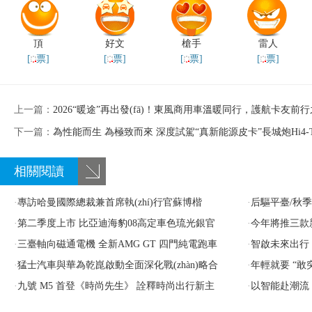
頂
好文
槍手
雷人
[
票]
[
票]
[
票]
[
票]
上一篇：
2026“暖途”再出發(fā)！東風商用車溫暖同行，護航卡友前
下一篇：
為性能而生 為極致而來 深度試駕“真新能源皮卡”長城炮Hi4-
相關閱讀
·
專訪哈曼國際總裁兼首席執(zhí)行官蘇博楷
·
后驅平臺/秋季發(
從“供應”到“共創(chuàng)”，哈曼的戰(zhàn)略
·
第二季度上市 比亞迪海豹08高定車色琉光銀官
畫面
·
今年將推三款
圖
·
三臺軸向磁通電機 全新AMG GT 四門純電跑車
(zhàn)略合作
·
智啟未來出行
·
猛士汽車與華為乾崑啟動全面深化戰(zhàn)略合
(chuàng)
·
年輕就要 “敢突
作2.0，攜手攻堅智能越野新高峰
·
九號 M5 首登《時尚先生》 詮釋時尚出行新主
定義潮流出行新態
·
以智能赴潮流
張