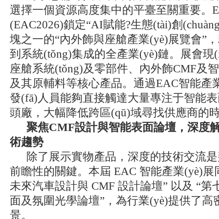
選擇一個資源高度集中的平臺至關重要。EA
(EAC2026)鎖定“AI賦能?生態(tài)創(chuà
塊之一的“內外飾與座艙產業(yè)展覽會”
到系統(tǒng)集成的全產業(yè)鏈。展會現(
座艙系統(tǒng)及零部件、內外飾CMF及智
及其原輔料等核心產品。通過EAC智能產
發(fā)人員能夠直接觸達大量專注于智能
頭廠，大幅降低跨區(qū)域尋找供應商的時間與
聚焦CMF設計與智能表面論壇，深度解
術趨勢
除了展示實物產品，深度的技術交流
前瞻性的關鍵。本屆 EAC 智能產業(yè)
未來汽車設計與 CMF 設計論壇” 以及 “
面及氛圍光學論壇”，為行業(yè)提供
景。