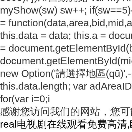
myShow(sw) sw++; if(sw==5){s
= function(data,area,bid,mid,ad
this.data = data; this.a = do
= document.getElementById(bi
document.getElementById(mid);
new Option('請選擇地區(qū)',-1); 
this.data.length; var adAreaID
for(var i=0;i
感谢您访问我们的网站，您可
real电视剧在线观看免费高清