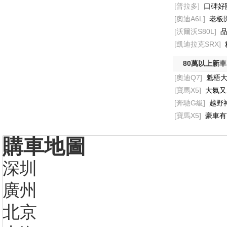
[普拉多]
口碑好關
[奧迪A6L]
老板開
[沃爾沃S80L]
品
[凱迪拉克SRX]
80萬以上新車
[奧迪Q7]
魁梧大
[寶馬X5]
大氣又
[奔馳G級]
越野
[寶馬X5]
豪車有
購車地圖
深圳
廣州
北京