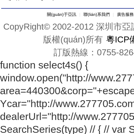
關(guān)于亞訊
|
聯(lián)系我們
|
廣告服務(
CopyRight© 2002-2012 深圳
版權(quán)所有
粵ICP
訂版熱線：0755-82641
function select4s() {
window.open("http://www.277
area=440300&corp="+escape($("
Ycar="http://www.277705.com"
dealerUrl="http://www.277705.
SearchSeries(type) // { // va