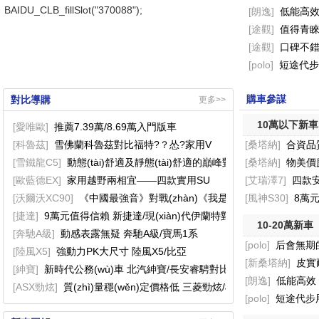
BAIDU_CLB_fillSlot("370088");
[朗逸]
低能高效
[途觀]
值得青睞
[途觀]
口碑不錯 
[polo]
短途代步
購車參謀
對比導購
更多>>
10萬以下新車
[愛唯歐]
推薦7.39萬/8.69萬入門版車
[科魯茲]
雪佛蘭科魯茲對比福特?？怂?家用V
[桑塔納]
合資品
[雪鐵龍C5]
動態(tài)舒適及靜態(tài)舒適的巔峰對決新
[桑塔納]
物美價
[歐藍德EX]
家用越野兩相宜——四款實用SU
[艾瑞澤7]
四款
[沃爾沃XC90]
《中國最強音》對戰(zhàn)《我是歌
[風神S30]
8萬
[捷達]
9萬元值得信賴 新捷達/現(xiàn)代伊蘭特對
10-20萬新車
[奔馳A級]
動感表露無疑 奔馳A級/寶馬1系
[polo]
后會無期
[陸風X5]
強動力PK大尺寸 陸風X5/比亞
[新桑塔納]
皮實
[紳寶]
新時代公務(wù)車 北汽紳寶/長安睿騁對比
[朗逸]
低能高效
[ASX勁炫]
質(zhì)量穩(wěn)定價格低 三菱勁炫/標致
[polo]
短途代步