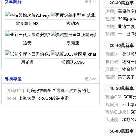
新車圖解
更多>>
20-30萬新車
[途觀]
高保值率
[途觀]
30萬內(n
雷克薩斯NX
索納塔
[途觀]
通過性強 1
[途觀]
十一出游
途安
漢蘭達
30-40萬新車
[漢蘭達]
暑期歡
[自由光]
總有一
思鉑睿
沃爾沃XC60
[漢蘭達]
性命攸關
[邁騰]
美了美了
導購專題
更多>>
40-50萬新車
[奔騰B70]
到底好在哪里？選擇一汽奔騰的七
[奧迪Q5]
50萬
[polo]
上海大眾Polo,Gol改裝車雷
[埃爾法]
不比轎
[奔馳GLK級]
5
[大捷龍]
移動的
50-80萬新車