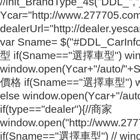
//init_BrandType_4s("DDL_","
Ycar="http://www.277705.com
dealerUrl="http://dealer.yesca
var Sname= $("#DDL_CarInfo_S
型 if(Sname=="選擇車型") windo
window.open(Ycar+"/auto/"+Sna
價格 if(Sname=="選擇車型") wind
else window.open(Ycar+"/auto
if(type=="dealer"){//商家
window.open("http://www.27770
if(Sname=="選擇車型") // window