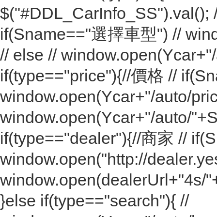
$("#DDL_CarInfo_SS").val(); //
if(Sname=="選擇車型") // windo
// else // window.open(Ycar+"/
if(type=="price"){//價格 // i
window.open(Ycar+"/auto/price/
window.open(Ycar+"/auto/"+Sn
if(type=="dealer"){//商家 // 
window.open("http://dealer.yesc
window.open(dealerUrl+"4s/"+
}else if(type=="search"){ //