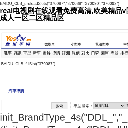
BAIDU_CLB_preloadSlots("370087","370088","370090","370092");
real电视剧在线观看免费高清,欧美精品
成人一区二区精品区
微型車
小型車
緊湊型車
中
選車
資訊
車型
新車
圖解
導購
評測
報價
對比
口碑
圖庫
專題
排
養(yǎng)車
車友
視頻
原創(chuàng)
違章
手冊
|
BAIDU_CLB_fillSlot("370087");
汽車導購
對比導購
購車參謀
車型搜索：
init_BrandType_4s("DDL_","_