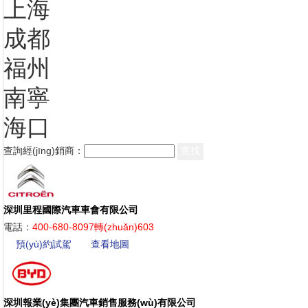
上海
成都
福州
南寧
海口
查詢經(jīng)銷商：
查找
深圳里程國際汽車車會有限公司
電話：
400-680-8097轉(zhuǎn)603
預(yù)約試駕
查看地圖
深圳報業(yè)集團汽車銷售服務(wù)有限公司