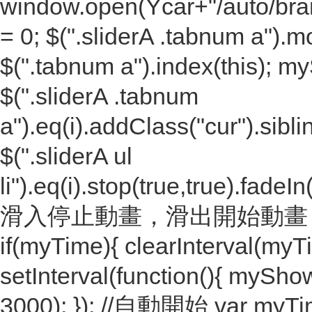
window.open(Ycar+"/auto/brand.h
= 0; $(".sliderA .tabnum a").
$(".tabnum a").index(this); m
$(".sliderA .tabnum
a").eq(i).addClass("cur").sibl
$(".sliderA ul
li").eq(i).stop(true,true).fadeIn
滑入停止動畫，滑出開始動畫 $(".slid
if(myTime){ clearInterval(myTi
setInterval(function(){ mySho
3000); }); //自動開始 var myTime