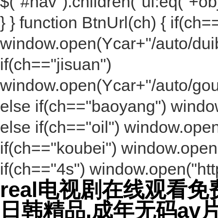
$("#nav").children("ul:eq("+obj
} } function BtnUrl(ch) { if(ch=
window.open(Ycar+"/auto/duib
if(ch=="jisuan")
window.open(Ycar+"/auto/go
else if(ch=="baoyang") windo
else if(ch=="oil") window.open
if(ch=="koubei") window.open(
if(ch=="4s") window.open("http
real电视剧在线观看
日韩精品,成年无码av