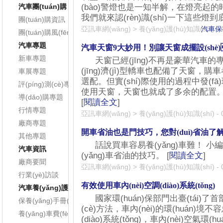
(bào)警燈也是一知半解，在燈亮起
汽車團(tuán)購
我們就來認(rèn)識(shí)一下這些燈到底
團(tuán)購資訊
亞訊車網(wǎng)
>
養(yǎng)護(hù)知識(shí)
汽車保養
-
團(tuán)購風(fēng)采
汽車專題
汽車天窗9大妙用！別讓天窗成擺設(shè
新車專題
天窗已經(jīng)不再是豪華汽車的專利
(jīng)濟(jì)型轎車也配備了天窗
車展專題
選配。但實(shí)際使用的過程中發(fā)現
評(píng)測(cè)專題
使用天窗，天窗也就成了多余的配置。其實(s
導(dǎo)購專題
[
閱讀全文
]
行情專題
亞訊車網(wǎng)
>
養(yǎng)護(hù)知識(shí)
-
廠商專題
開車省油也是門技巧，您對(duì)省油了解多少
其他專題
話說買車容易養(yǎng)車難！ 小編
汽車資訊
(yǎng)車省油的技巧。 [
閱讀全文
]
廠商要聞
亞訊車網(wǎng)
>
養(yǎng)護(hù)知識(shí)
-
行業(yè)訪談
有效使用車內(nèi)空調(diào)系統(tǒng)
汽車養(yǎng)護(hù)
國家環(huán)保部門出臺(tái)了
保養(yǎng)手冊(cè)
(cè)方法，車內(nèi)的環(huán)境
養(yǎng)車費(fèi)用
(diào)系統(tǒng)，車內(nèi)空