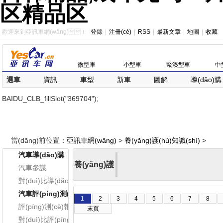
区精品区
歡迎來到亞訊車網(wǎng)！
登錄
|
注冊(cè)
|
RSS
|
最新文章
|
地圖
|
收藏
微型車
小型車
緊湊型車
中
選車
資訊
車型
新車
圖解
導(dǎo)購
對(duì)比
口碑
圖庫
專題
排行榜
BAIDU_CLB_fillSlot("369704");
二手車
用車
保養(yǎng)
養(yǎng)護
|
車友
視頻
原創(chuàng)
違章
當(dāng)前位置：
亞訊車網(wǎng)
>
養(yǎng)護(hù)知識(shí)
>
汽車導(dǎo)購
養(yǎng)護
汽車參謀
對(duì)比導(dǎo)購
價(jià)位篩選：
全部
|
5萬以下
|
5-8萬
|
8-12
(hù)知識
汽車評(píng)測(cè)
車型篩選：
1
2
全部
3
|
4
微型車
5
|
小型車
6
|
7
緊湊型車
8
評(píng)測(cè)報(bào)告
末頁
(shí)
對(duì)比評(píng)測(cè)