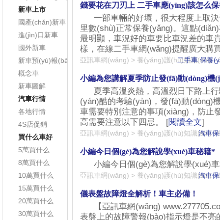
錢要花在刀刃上 二手車應(yīng)該怎么保養(
新車上市
一部車輛的好壞，很大程度上取決
國產(chǎn)新車
里數(shù)正常保養(yǎng)。這點(d
進(jìn)口新車
最明顯，車況好的車要比車況差的
國外新車
樣，在線二手車網(wǎng)提醒廣大購買
亞訊車網(wǎng)
>
養(yǎng)護(hù)知識(shí)
二手車
保養(y
-
新車預(yù)報(bào)
概念車
小編為您講解夏季防止發(fā)動(dòng)機(
新車圖解
夏季高溫炎熱，高溫烈日下路上行駛
汽車行情
(yán)酷的考驗(yàn)，發(fā)動(d
車需要特別注意的事項(xiàng)，防止發(fā
各地行情
高需要注意以下四忌。 [
閱讀全文
]
4S店促銷
亞訊車網(wǎng)
>
養(yǎng)護(hù)知識(shí)
汽車保養
-
買什么車好
5萬買什么
小編今日個(gè)為您解說學(xué)車秘籍*
8萬買什么
小編今日個(gè)為您解說學(xué)車
10萬買什么
亞訊車網(wǎng)
>
養(yǎng)護(hù)知識(shí)
汽車保養
-
15萬買什么
儀表盤故障燈全解析！車主必備！
20萬買什么
【亞訊車網(wǎng) www.277705
30萬買什么
表盤上的故障警報(bào)指示燈是不亮的