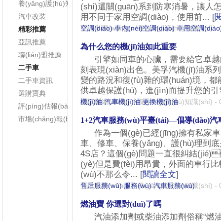
養(yǎng)護(hù)知識(shí)
(shí)還關(guān)系到防寒消暑，讓人
用不同于家用空調(diào)，使用前... [
汽車改裝
亞訊車網(wǎng)
空調(diào)
車內(nèi)空調(diào)
>
養(yǎng)護(hù)知識(shí)
車用空調(diào
-
精彩推薦
亞訊推薦
為什么您的機(jī)油如此重要
聯(lián)盟推薦
引擎如同車的心臟，需要給它卓越的保護
二手車
刻表現(xiàn)出色。美孚汽機(jī)油系列產(
變的路況和復(fù)雜的環(huán)境
二手車資訊
供卓越保護(hù)，進(jìn)而提升您的引擎
選購寶典
亞訊車網(wǎng)
機(jī)油
汽車機(jī)油
>
養(yǎng)護(hù)知識(shí)
更換機(jī)油
-
評(píng)估報(bào)告
市場(chǎng)報(bào)告
1+2汽車服務(wù)平臺(tái)—倡導(dǎo)
作為一個(gè)已經(jīng)擁有私家車1
車、修車、保養(yǎng)、護(h
4S店？這個(gè)問題一直很糾結(jié
(yè)但是費(fèi)用昂貴，外面的車行
(wù)不那么令... [
閱讀全文
]
亞訊車網(wǎng)
售后服務(wù)
服務(wù)
>
養(yǎng)護(hù)知識(shí)
汽車服務(wù)
-
燃油寶 你選對(duì)了嗎
汽油添加劑或柴油添加劑俗稱“燃油