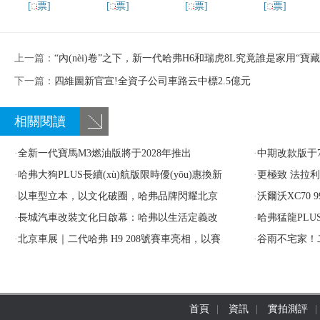
[
票]
[
票]
[
票]
[
票]
上一篇：
“內(nèi)卷”之下，新一代哈弗H6和瑞虎8L究竟誰是家用“寶藏車”
下一篇：
四維圖新官宣!全資子公司車路云中標2.5億元
相關閱讀
·
全新一代寶馬M3燃油版將于2028年推出
·
中期改款版于7月
·
哈弗大狗PLUS長續(xù)航版限時優(yōu)惠換新
6月停產(chǎn)
·
更極致 法拉利Puro
價15.28萬起！家庭泛越野不妥協(xié)
·
以車型立本，以文化破圈，哈弗品牌閃耀北京
·
沃爾沃XC70 
車展
·
長城汽車改裝文化日啟幕：哈弗以生活定義改
市，豪華中大型
·
哈弗猛龍PLUS七
裝，重構出行體驗
·
北京車展｜二代哈弗 H9 208號賽車亮相，以賽
哈弗品牌與用戶
·
谷雨不宅家
促研鑄就中國越野標桿
首頁
|
資訊
|
實拍測評
|