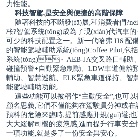
力性能。
科技智駕,是安全與便捷的高階保障
隨著科技的不斷發(fā)展,和消費者們?n
枨?智駕系統(tǒng)成為了現(xiàn)代汽
可少的科技配置之一。
新一代
哈弗 H6 
的智能駕駛輔助系統(tǒng)Coffee Pilot
系統(tǒng)、AEB-JA交叉路口輔
碰撞預警+自動緊急制動、LDW車道偏離預
輔助、智慧巡航、ELK緊急車道保持、
能駕駛輔助功能。
這些功能可以被稱作“主動安全”,也可以
顧名思義,它們不僅能夠在駕駛員分神或在
預料的危險來臨時,提前感應并規(guī)避;
大大緩解司機的疲憊感,進而提升行車安全性
一項功能,就是多了一份安全與安心。