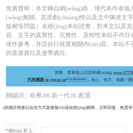
免責聲明：本文轉自網(wǎng)絡，僅代表作者個人觀點
(wǎng)無關。其原創(chuàng)性以及文中陳述
版權等問題）未經(jīng)本站證實，對本文以及其中
容、文字的真實性、完整性、及時性本站不
僅作參考，并請自行核實相關內(nèi)容。本
的直接責任及連帶責任。
買車、賣車就上亞訊車網(wǎng)
www.2777
汽車團購 tg.yescar.cn
，省心、省力、省錢！團購電
關鍵詞：哈弗,H6,新一代,8L,配置
(詢價詳情會以短信方式直接發(fā)送給經(jīng)銷商，立即回復，無需
*
聯(lián) 系 人