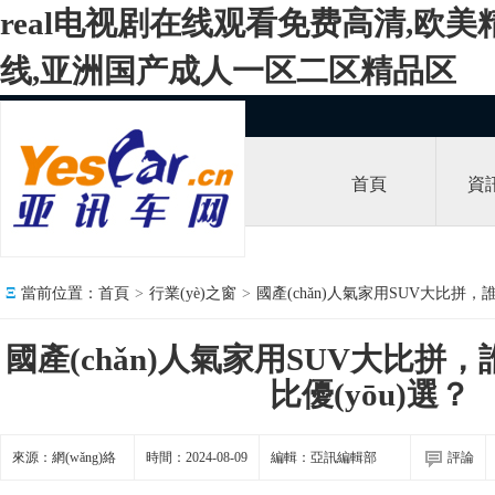
real电视剧在线观看免费高清,欧美
线,亚洲国产成人一区二区精品区
首頁
資
Ξ
當前位置：
首頁
>
行業(yè)之窗
>
國產(chǎn)人氣家用SUV大比拼，誰
國產(chǎn)人氣家用SUV大比拼
比優(yōu)選？
來源：網(wǎng)絡
時間：2024-08-09
編輯：亞訊編輯部
評論