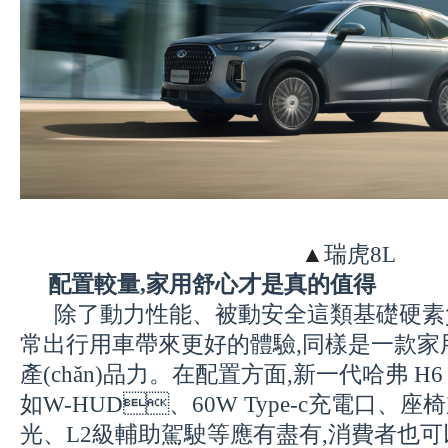
▲
瑞虎8L
配置較量,家用舒心才是真的值得
除了動力性能、被動安全這類基礎硬素質
常出行用車帶來更好的體驗,同樣是一款家
產(chǎn)品力。在配置方面,新一代哈弗 H6 
如W-HUD、60W Type-c充電口、座
光、L2級輔助駕駛
等應有盡有,消費者也