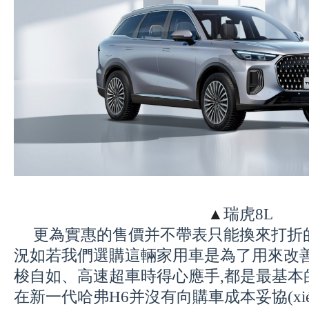
▲
瑞虎8L
更為實惠的售價并不帶表只能換來
打折的
況如若我們選購這輛家用車是為了用來改善
梭自如、高速超車時得心應手,都是最基本
在新一代哈弗H6并沒有向購車成本妥協(xié)