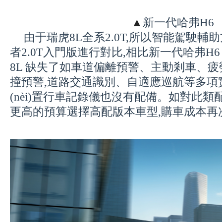
▲
新一代哈弗H6
由于瑞虎8L全系2.0T,所以智能駕駛輔
者2.0T入門版進行對比,相比新一代哈弗H6 2
8L 缺失了如車道偏離預警、主動剎車
撞預警
,
道路交通識別、自適應巡航
等多項
(nèi)置行車記錄儀也沒有配備
。
如對此類
更高的預算選擇高配版本車型,購車成本再次