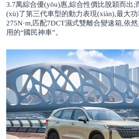
3.7萬綜合優(yōu)惠
,綜合性價比脫穎而出
;
(xù)了第三代車型的動力表現(xiàn),最大功
275
N
·m,匹配7DCT濕式雙離合變速箱,依然是
用的“國民神車”。