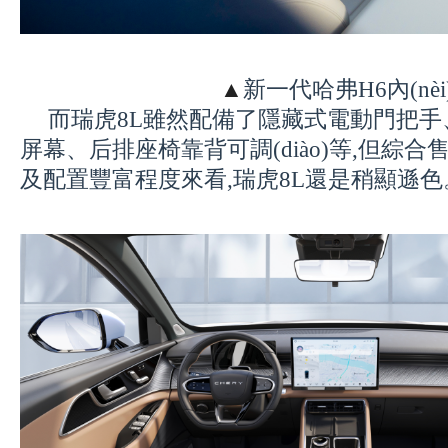
▲
新一代哈弗H6內(nèi
而瑞虎8L
雖然
配備了隱藏式電動門把手
屏幕、后排座椅靠背可調(diào)等,但綜合售
及配置豐富程度來看,瑞虎8L還是稍顯遜色