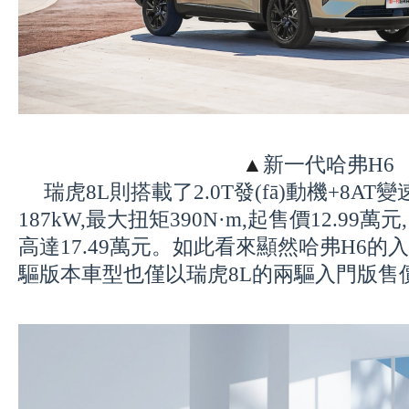
▲
新一代哈弗H6
瑞虎8L則搭載了2.0T發(fā)動機+8AT
187kW,最大扭矩390
N
·m,起售價1
2
.
99
萬元
高達17.
49
萬元。如此看來顯然哈弗H6
驅版本車型也僅以瑞虎8L的兩驅入門版售