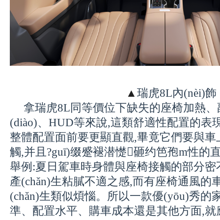
▲
瑞虎8L內(nèi)飾
拿瑞虎8L同等價位下缺失的座椅加熱
(diào)、HUD等來說,
這類舒適性配置的表現(x
整體配置面前要更顯直觀,畢竟它們要與車
觸,并且?guī)缀蹙褪潜憷砸约笆孢m性的
舉例:夏日駕車時身體與座椅接觸的部分密
產(chǎn)生粘膩不適之感,而有座椅通風
(chǎn)生類似煩惱
。所以一款優(yōu)
準、配置水平、購車成本還是其他方面