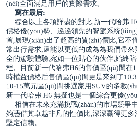
(nèi)全面滿足用戶的實際需求。
寫在最后:
綜合以上各項詳盡的對比,新一代哈弗 H
價格優(yōu)勢、遙遙領先的智駕系統(tǒ
置,展現(xiàn)出了超高的質(zhì)價比
,
它不
常出行需求,還能
以更低的成為
為
我們
帶來
全的駕駛體驗
,
宛如一位貼心的伙伴,始終陪
程。
目前新一代哈弗H6的售價區(qū)間在11.
時權益價格后售價區(qū)間更是來到了10.39-
10-15萬元區(qū)間挑選家用SUV的多數(sh
新一代哈弗 H6 無疑
也
是
一個綜合更優(yōu
相信在未來充滿挑戰(zhàn)的市場競爭中
夠
憑借其卓越非凡的性價比,深深贏得更多
堅定信賴。