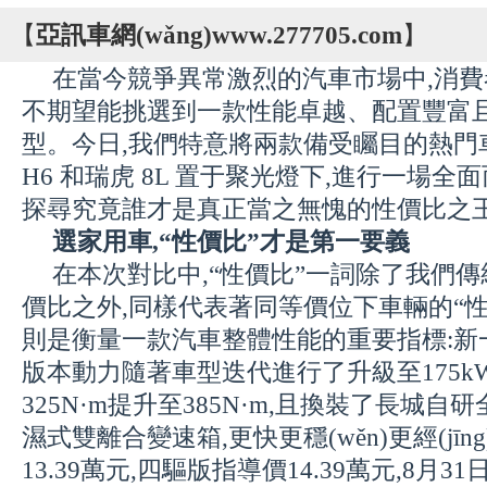
【
亞訊車網(wǎng)www.277705.com
】
在當今競爭異常激烈的汽車市場中,消費
不期望能挑選到一款性能卓越、配置豐富
型。今日,我們特意將兩款備受矚目的熱
H6 和瑞虎 8L 置于聚光燈下,進行一場全
探尋究竟誰才是真正當之無愧的性價比之王
選家用車,“性價比”才是第一要義
在本次對比中,“性價比”一詞除了我們傳統(
價比之外,同樣代表著同等價位下車輛的“性
則是衡量一款汽車整體性能的重要指標:新一代
版本動力隨著車型迭代進行了升級至175k
325N·m提升至385N·m,且換裝了
長城
自研
濕式雙離合變速箱,更快更穩(wěn)更經(jīn
13.39萬元,四驅版指導價14.39萬元
,
8月31